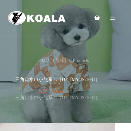
跳
至
内
购
容
物
车
2024年1月3日
Products
三角口水巾小熊系-L（DYTMY-JS-1031）
首页
Products
三角口水巾小熊系-L（DYTMY-JS-1031）