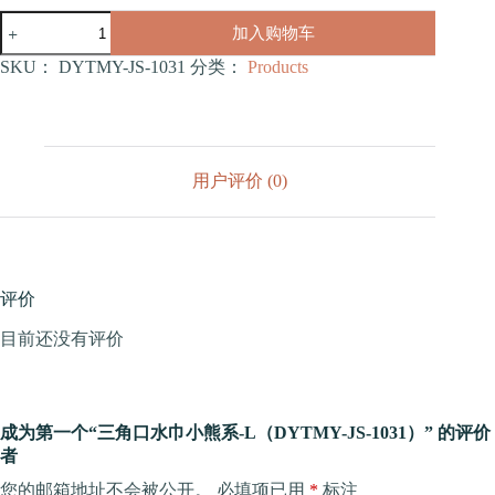
三
加入购物车
角
口
SKU：
DYTMY-JS-1031
分类：
Products
水
巾
小
熊
系-
用户评价 (0)
L（DYTMY-
JS-
1031）
数
量
评价
目前还没有评价
成为第一个“三角口水巾小熊系-L（DYTMY-JS-1031）” 的评价
者
您的邮箱地址不会被公开。
必填项已用
*
标注