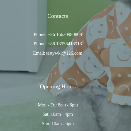
Contacts
Phone: +86 16630980808
Phone: +86 13958418918
Email: testywkl@126.com
Opening Hours
Mon - Fri: 8am - 6pm
Sat: 10am - 4pm
Sun: 10am - 6pm