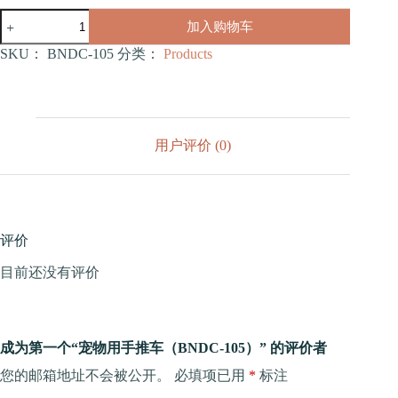
宠
加入购物车
物
用
SKU：
BNDC-105
分类：
Products
手
推
车
（BNDC-
105）
用户评价 (0)
数
量
评价
目前还没有评价
成为第一个“宠物用手推车（BNDC-105）” 的评价者
您的邮箱地址不会被公开。
必填项已用
*
标注