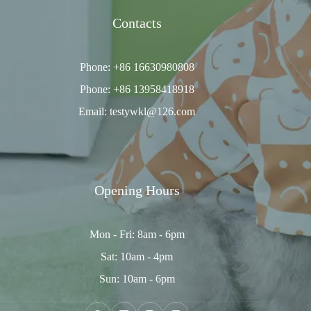
Contacts
Phone: +86 16630980808
Phone: +86 13958418918
Email: testywkl@126.com
Opening Hours
Mon - Fri: 8am - 6pm
Sat: 10am - 4pm
Sun: 10am - 6pm