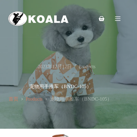
跳
至
内
购
容
物
车
2023年12月12日
Products
宠物用手推车（BNDC-105）
首页
宠物用手推车（BNDC-105）
Products