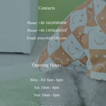
Contacts
Phone: +86 16630980808
Phone: +86 13958418918
Email: testywkl@126.com
Opening Hours
Mon - Fri: 8am - 6pm
Sat: 10am - 4pm
Sun: 10am - 6pm