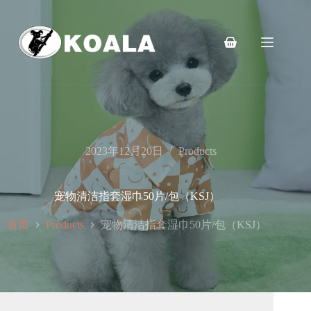
跳
至
内
购
容
物
车
2023年12月20日
Products
宠物清洁指套湿巾50片/包（KSJ）
首页
宠物清洁指套湿巾50片/包（KSJ）
Products