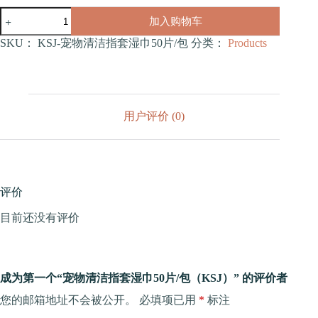
宠
加入购物车
物
清
SKU：
KSJ-宠物清洁指套湿巾50片/包
分类：
Products
洁
指
套
湿
巾
用户评价 (0)
50
片/
包
（KSJ）
数
量
评价
目前还没有评价
成为第一个“宠物清洁指套湿巾50片/包（KSJ）” 的评价者
您的邮箱地址不会被公开。
必填项已用
*
标注