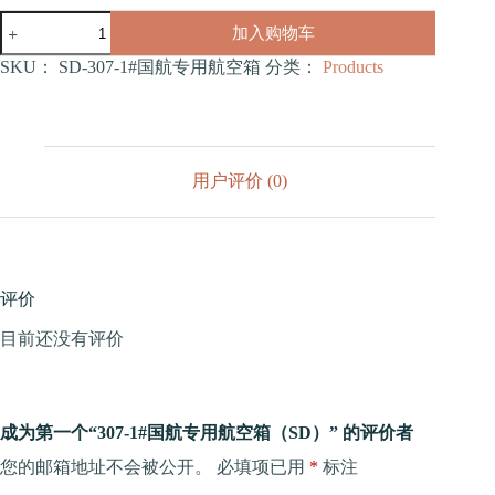
307-
加入购物车
1#
国
SKU：
SD-307-1#国航专用航空箱
分类：
Products
航
专
用
航
空
用户评价 (0)
箱
（SD）
数
量
评价
目前还没有评价
成为第一个“307-1#国航专用航空箱（SD）” 的评价者
您的邮箱地址不会被公开。
必填项已用
*
标注