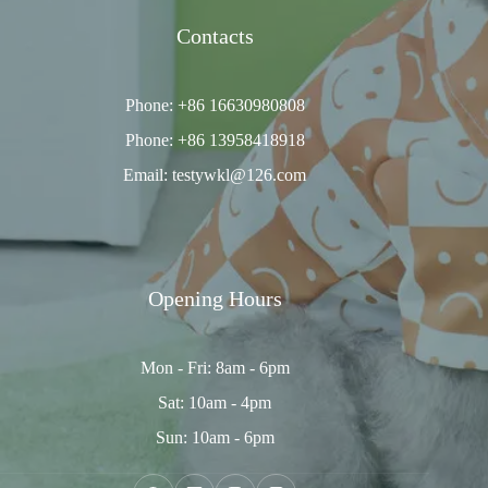
Contacts
Phone: +86 16630980808
Phone: +86 13958418918
Email: testywkl@126.com
Opening Hours
Mon - Fri: 8am - 6pm
Sat: 10am - 4pm
Sun: 10am - 6pm