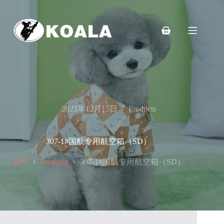
跳
至
内
购
容
物
车
2023年12月15日
Products
307-1#国航专用航空箱（SD）
首页
307-1#国航专用航空箱（SD）
Products