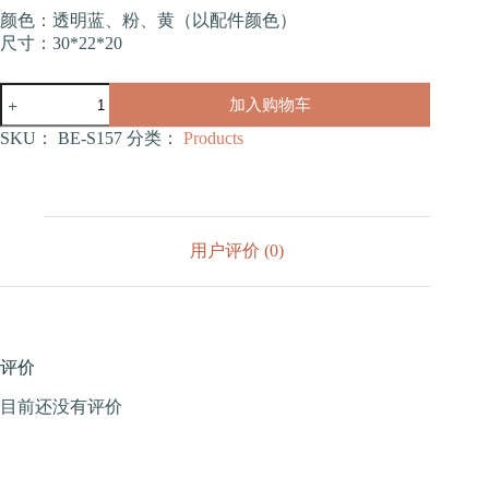
颜色：透明蓝、粉、黄（以配件颜色）
尺寸：30*22*20
全
加入购物车
景
大
SKU：
BE-S157
分类：
Products
号
套
餐
仓
鼠
用户评价 (0)
笼
（BE-
S157）
数
量
评价
目前还没有评价