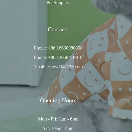
Pet Supplies
Contacts
Phone: +86 16630980808
Phone: +86 13958418918
Email: testywkl@126.com
Opening Hours
Mon - Fri: 8am - 6pm
Sat: 10am - 4pm