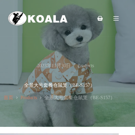
跳
至
内
购
容
物
车
2023年11月30日
Products
全景大号套餐仓鼠笼（BE-S157）
首页
全景大号套餐仓鼠笼（BE-S157）
Products