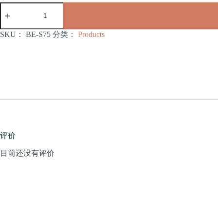
仓
鼠
笼
60
SKU：
BE-S75
分类：
Products
大
号
管
道
笼
标
配
60*35*47（BE-
S75）
数
量
评价
目前还没有评价