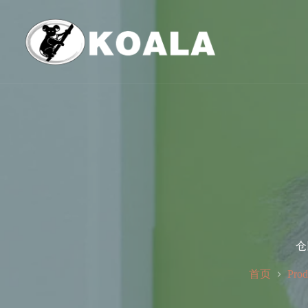
跳
至
内
容
仓
首页
Prod