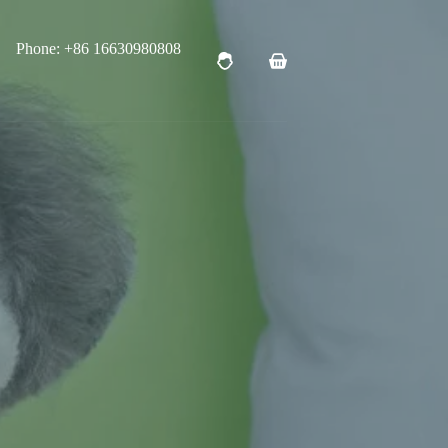
Phone: +86 16630980808
购
物
车