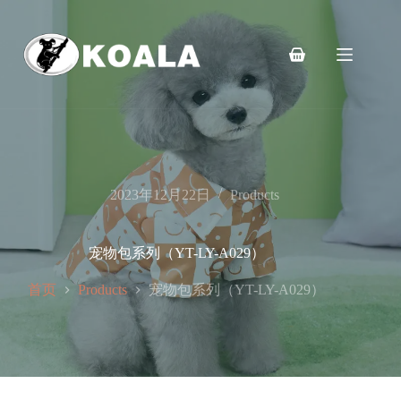
跳
至
内
购
容
物
车
2023年12月22日
Products
宠物包系列（YT-LY-A029）
首页
宠物包系列（YT-LY-A029）
Products