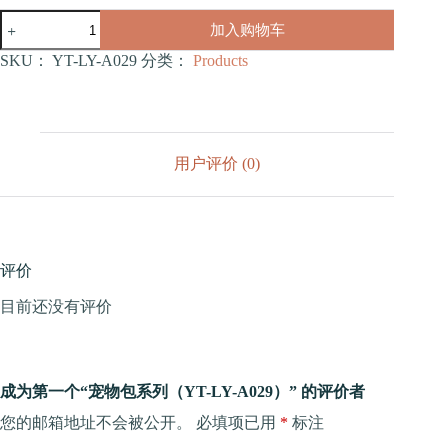
宠
加入购物车
物
包
SKU：
YT-LY-A029
分类：
Products
系
列
（YT-
LY-
A029）
用户评价 (0)
数
量
评价
目前还没有评价
成为第一个“宠物包系列（YT-LY-A029）” 的评价者
您的邮箱地址不会被公开。
必填项已用
*
标注