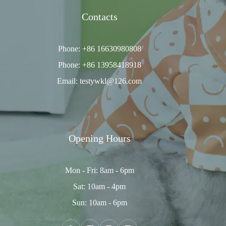
Contacts
Phone: +86 16630980808
Phone: +86 13958418918
Email: testywkl@126.com
Opening Hours
Mon - Fri: 8am - 6pm
Sat: 10am - 4pm
Sun: 10am - 6pm