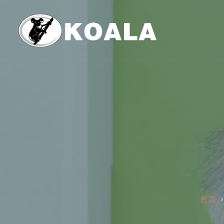
跳
至
内
容
首页