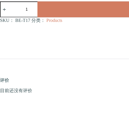
食
盆
厕
所
SKU：
BE-T17
分类：
Products
系
列
斜
口
食
盆
（BE-
T17）
数
量
评价
目前还没有评价