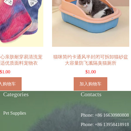
背心亲肤耐穿易清洗宠
猫咪简约卡通风半封闭可拆卸猫砂盆
舒适优质面料宠物衣
大容量防飞溅隔臭猫厕所
$
1.00
$
1.00
入购物车
加入购物车
Categories
Contacts
Pet Supplies
Phone: +86 16630980808
Phone: +86 13958418918