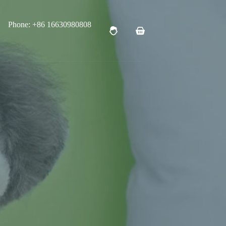
Phone: +86 16630980808
购
物
车