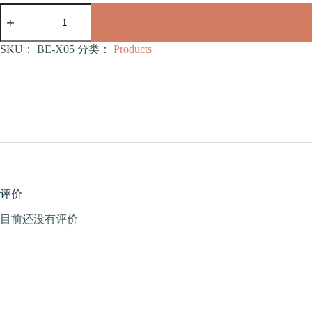
管
道
睡
房
SKU：
BE-X05
分类：
Products
系
列
直
管
道
（BE-
X05）
数
量
评价
目前还没有评价