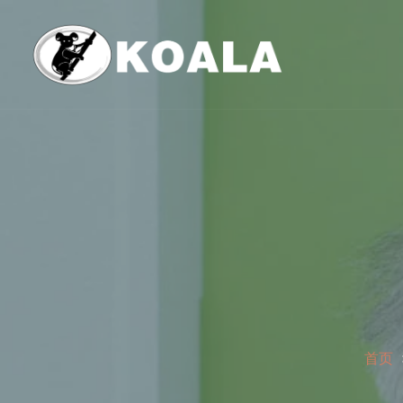
跳
至
内
容
首页