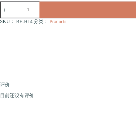
水
壶
系
列
SKU：
BE-H14
分类：
Products
1000
毫
升
水
壶
（BE-
H14）
数
量
评价
目前还没有评价