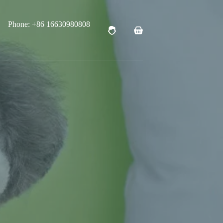
Phone: +86 16630980808
购
物
车