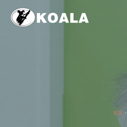
跳
至
内
容
首页