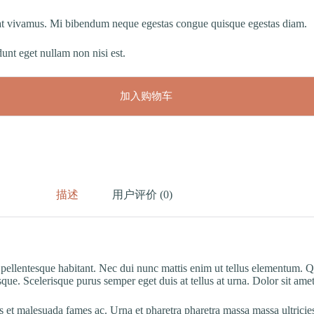
ugiat vivamus. Mi bibendum neque egestas congue quisque egestas diam.
idunt eget nullam non nisi est.
加入购物车
描述
用户评价 (0)
lit pellentesque habitant. Nec dui nunc mattis enim ut tellus elementum
esque. Scelerisque purus semper eget duis at tellus at urna. Dolor sit amet
s et malesuada fames ac. Urna et pharetra pharetra massa massa ultricies