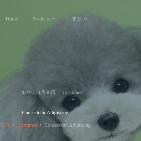
更多
Home
Products
2021年11月30日
Costumes
Consectetur Adipiscing
首页
Costumes
Consectetur Adipiscing