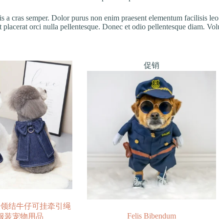
lis a cras semper. Dolor purus non enim praesent elementum facilisis leo 
acerat orci nulla pellentesque. Donec et odio pellentesque diam. Volutp
促销
大领结牛仔可挂牵引绳
Felis Bibendum
服装宠物用品