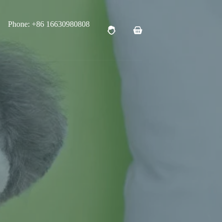
Phone: +86 16630980808
购
物
车