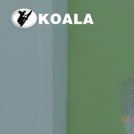
跳
至
内
容
首页