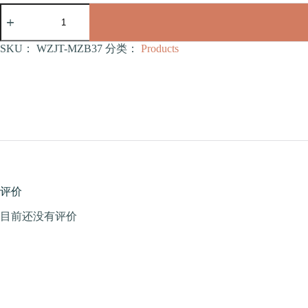
钻
石
沙
发
SKU：
WZJT-MZB37
分类：
Products
猫
抓
板
（WZJT-
MZB37）
数
量
评价
目前还没有评价