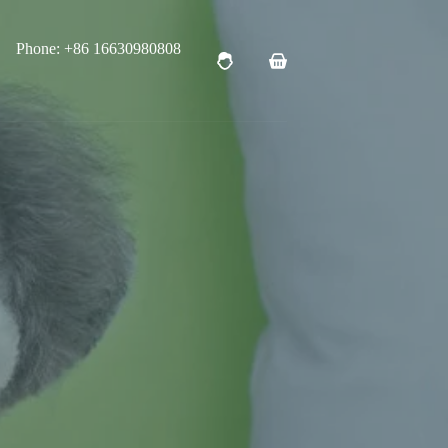
Phone: +86 16630980808
购
物
车