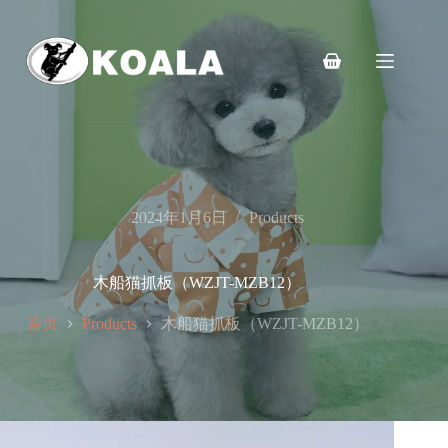
跳
至
内
购
容
物
车
2024年1月6日
Products
木船猫抓板（WZJT-MZB12）
首页
木船猫抓板（WZJT-MZB12）
Products