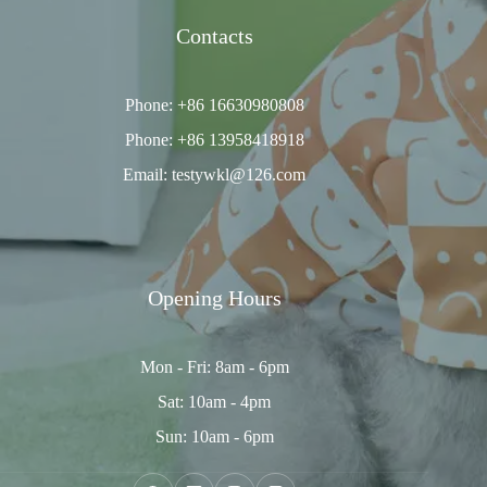
Contacts
Phone: +86 16630980808
Phone: +86 13958418918
Email: testywkl@126.com
Opening Hours
Mon - Fri: 8am - 6pm
Sat: 10am - 4pm
Sun: 10am - 6pm