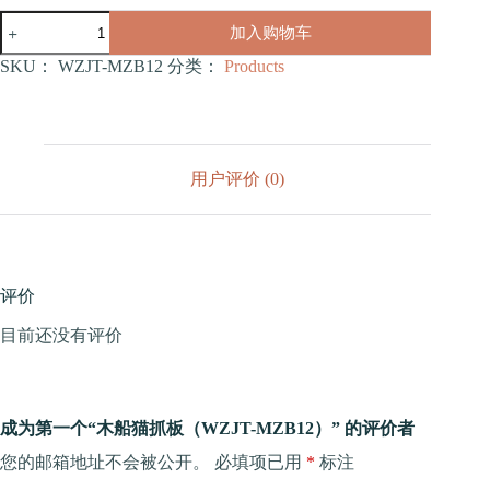
木
加入购物车
船
猫
SKU：
WZJT-MZB12
分类：
Products
抓
板
（WZJT-
MZB12）
数
用户评价 (0)
量
评价
目前还没有评价
成为第一个“木船猫抓板（WZJT-MZB12）” 的评价者
您的邮箱地址不会被公开。
必填项已用
*
标注