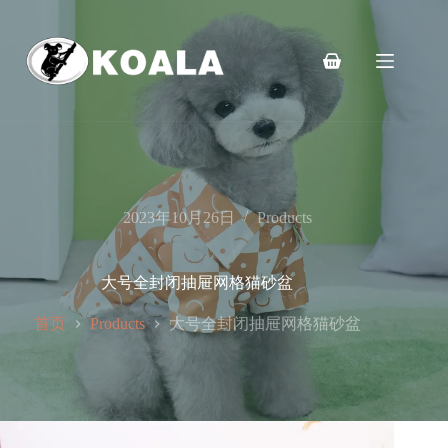
跳
至
内
购
容
物
车
2023年10月26日
Products
大号全封闭抽屉网格猫砂盆
首页
大号全封闭抽屉网格猫砂盆
Products