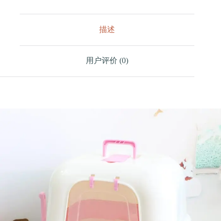
抽
屉
网
描述
格
猫
砂
用户评价 (0)
盆
数
量