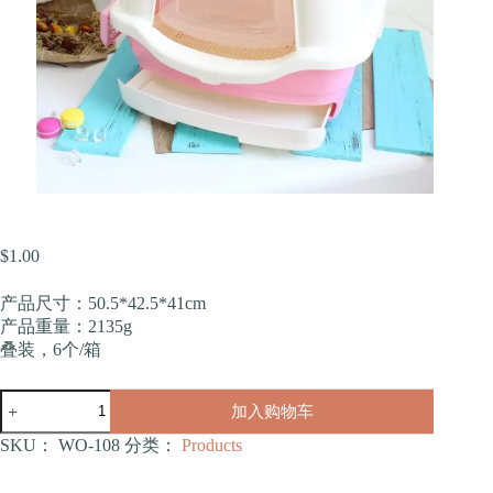
$
1.00
产品尺寸：50.5*42.5*41cm
产品重量：2135g
叠装，6个/箱
大
加入购物车
号
全
SKU：
WO-108
分类：
Products
封
闭