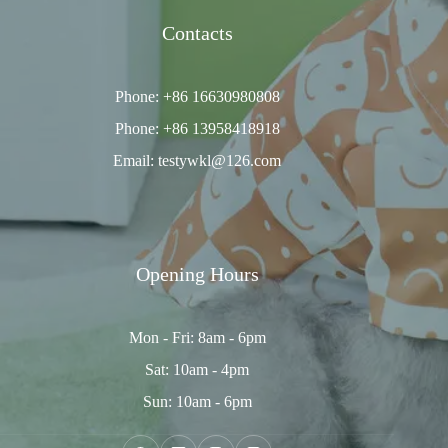
Contacts
Phone: +86 16630980808
Phone: +86 13958418918
Email: testywkl@126.com
Opening Hours
Mon - Fri: 8am - 6pm
Sat: 10am - 4pm
Sun: 10am - 6pm