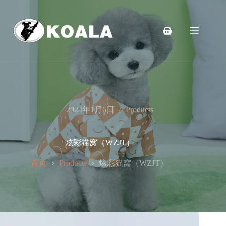
跳
至
内
购
容
物
车
2024年1月6日
Products
炫彩猫窝（WZJT）
首页
炫彩猫窝（WZJT）
Products