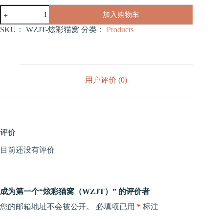
炫
加入购物车
彩
猫
SKU：
WZJT-炫彩猫窝
分类：
Products
窝
（WZJT）
数
量
用户评价 (0)
评价
目前还没有评价
成为第一个“炫彩猫窝（WZJT）” 的评价者
您的邮箱地址不会被公开。
必填项已用
*
标注