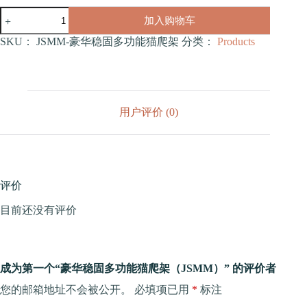
豪
加入购物车
华
稳
SKU：
JSMM-豪华稳固多功能猫爬架
分类：
Products
固
多
功
能
猫
用户评价 (0)
爬
架
（JSMM）
数
量
评价
目前还没有评价
成为第一个“豪华稳固多功能猫爬架（JSMM）” 的评价者
您的邮箱地址不会被公开。
必填项已用
*
标注