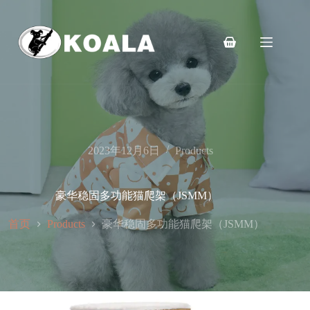
跳
至
内
购
容
物
车
2023年12月6日
Products
豪华稳固多功能猫爬架（JSMM）
首页
豪华稳固多功能猫爬架（JSMM）
Products