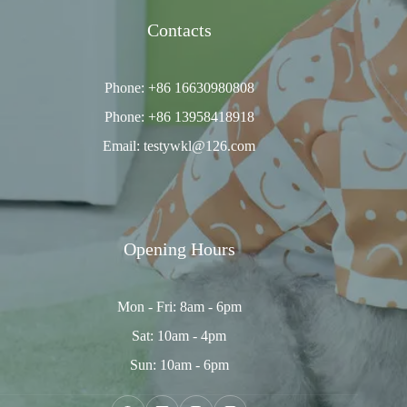
Contacts
Phone: +86 16630980808
Phone: +86 13958418918
Email: testywkl@126.com
Opening Hours
Mon - Fri: 8am - 6pm
Sat: 10am - 4pm
Sun: 10am - 6pm