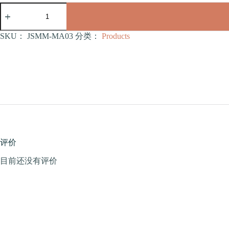
经
典
四
层
SKU：
JSMM-MA03
分类：
Products
方
窝
猫
爬
架
（JSMM-
MA03）
数
量
评价
目前还没有评价