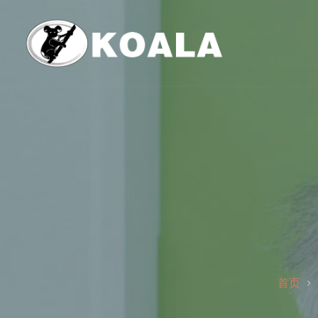
跳
至
内
容
首页