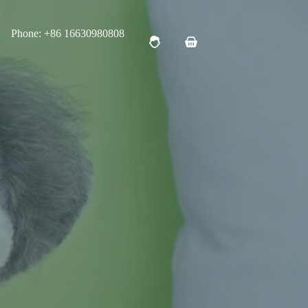
Phone: +86 16630980808
购
物
车