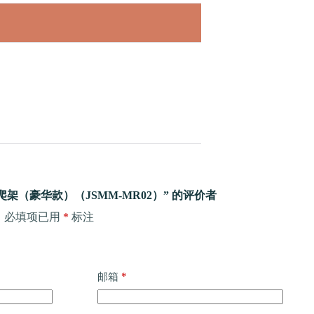
架（豪华款）（JSMM-MR02）” 的评价者
。
必填项已用
*
标注
*
邮箱