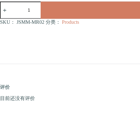
糖
葫
芦
系
SKU：
JSMM-MR02
分类：
Products
列
猫
爬
架
（豪
华
款）
（JSMM-
MR02）
数
评价
量
目前还没有评价