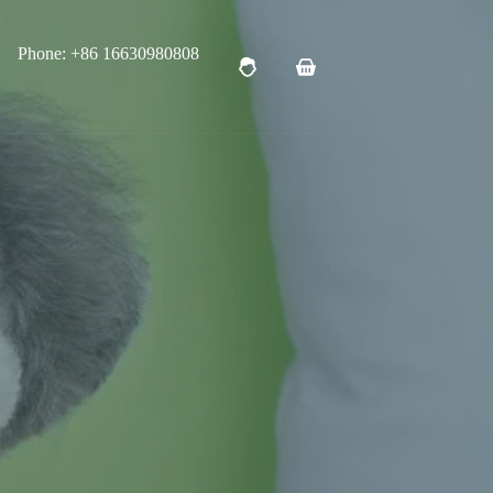
Phone: +86 16630980808
购
物
车