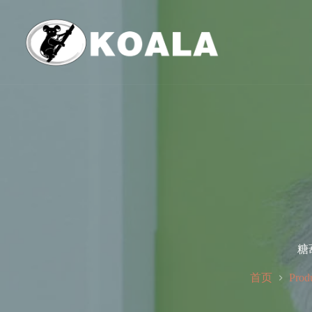
跳
至
内
容
糖
首页
Prod