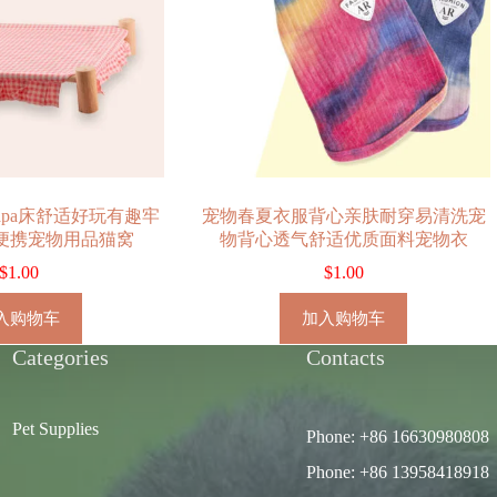
apa床舒适好玩有趣牢
宠物春夏衣服背心亲肤耐穿易清洗宠
便携宠物用品猫窝
物背心透气舒适优质面料宠物衣
$
1.00
$
1.00
入购物车
加入购物车
Categories
Contacts
Pet Supplies
Phone: +86 16630980808
Phone: +86 13958418918