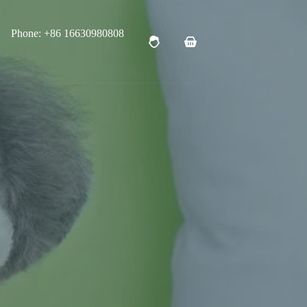
Phone: +86 16630980808
购
物
车