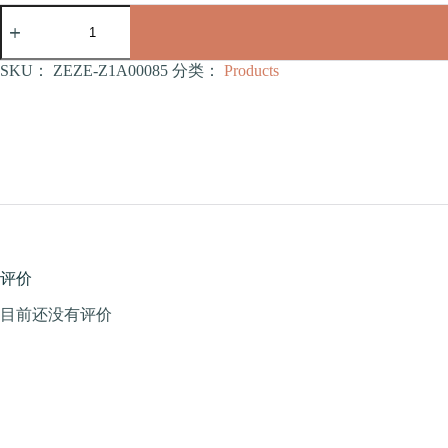
椰
子
树
吊
SKU：
ZEZE-Z1A00085
分类：
Products
床
（ZEZE-
Z1A00085）
数
量
评价
目前还没有评价