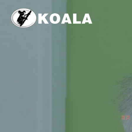
跳
至
内
容
首页