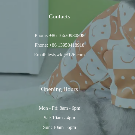
Contacts
Phone: +86 16630980808
Phone: +86 13958418918
Email: testywkl@126.com
Opening Hours
Mon - Fri: 8am - 6pm
Sat: 10am - 4pm
Sun: 10am - 6pm