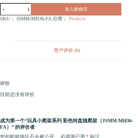
玩
加入购物车
具
小
SKU：
JSMM-MH36-FA
分类：
Products
爬
架
系
列
彩
用户评价 (0)
色
转
盘
猫
爬
架
评价
（JSMM-
MH36-
目前还没有评价
FA）
数
量
成为第一个“玩具小爬架系列 彩色转盘猫爬架（JSMM-MH36-
FA）” 的评价者
您的邮箱地址不会被公开。
必填项已用
*
标注