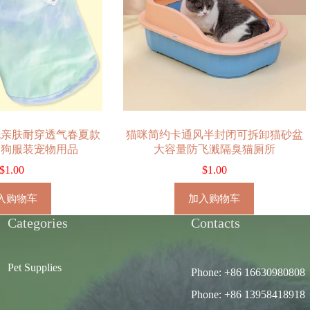
洗亲肤耐穿透气春夏款
猫咪简约卡通风半封闭可拆卸猫砂盆
狗狗服装宠物用品
大容量防飞溅隔臭猫厕所
$
1.00
$
1.00
入购物车
加入购物车
Categories
Contacts
Pet Supplies
Phone: +86 16630980808
Phone: +86 13958418918