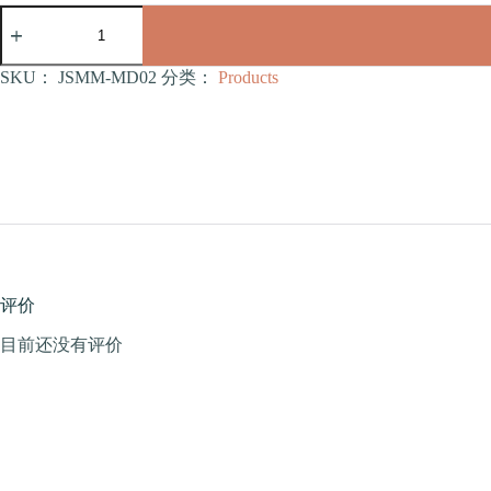
居
家
双
窝
SKU：
JSMM-MD02
分类：
Products
（带
铁
圈
窝）
（JSMM-
MD02）
数
量
评价
目前还没有评价