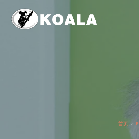
跳
至
内
容
首页
P