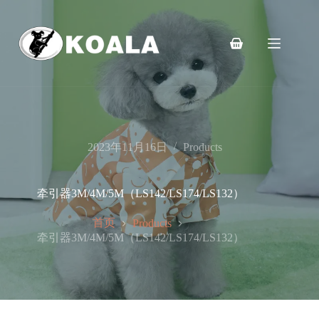
跳
至
内
购
容
物
车
2023年11月16日
Products
牵引器3M/4M/5M（LS142/LS174/LS132）
首页
Products
牵引器3M/4M/5M（LS142/LS174/LS132）