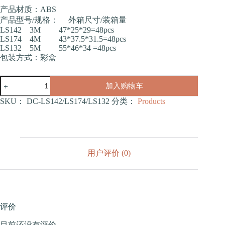
产品材质：ABS
产品型号/规格： 外箱尺寸/装箱量
LS142 3M 47*25*29=48pcs
LS174 4M 43*37.5*31.5=48pcs
LS132 5M 55*46*34 =48pcs
包装方式：彩盒
牵
加入购物车
引
器
SKU：
DC-LS142/LS174/LS132
分类：
Products
3M/4M/5M（LS142/LS174/LS132）
数
量
用户评价 (0)
评价
目前还没有评价