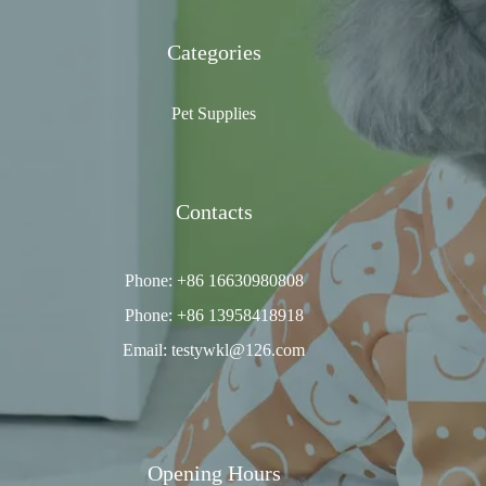
Categories
Pet Supplies
Contacts
Phone: +86 16630980808
Phone: +86 13958418918
Email: testywkl@126.com
Opening Hours