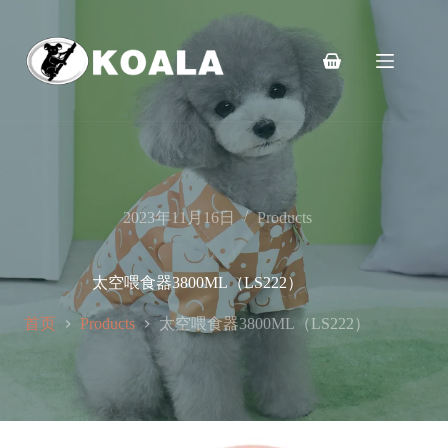
跳
至
内
购
容
物
车
2023年11月16日
Products
太空喂食器3800ML（LS222）
首页
太空喂食器3800ML（LS222）
Products