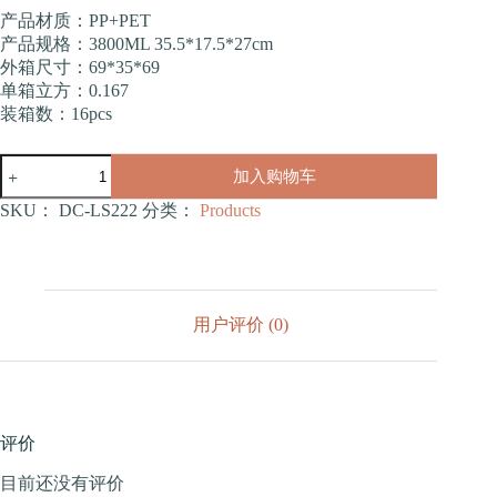
产品材质：PP+PET
产品规格：3800ML 35.5*17.5*27cm
外箱尺寸：69*35*69
单箱立方：0.167
装箱数：16pcs
太
加入购物车
空
喂
SKU：
DC-LS222
分类：
Products
食
器
3800ML（LS222）
数
量
用户评价 (0)
评价
目前还没有评价