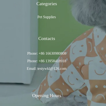
Categories
Pet Supplies
Contacts
Phone: +86 16630980808
Phone: +86 13958418918
Email: testywkl@126.com
Opening Hours