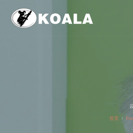
跳
至
内
容
云
首页
Pro